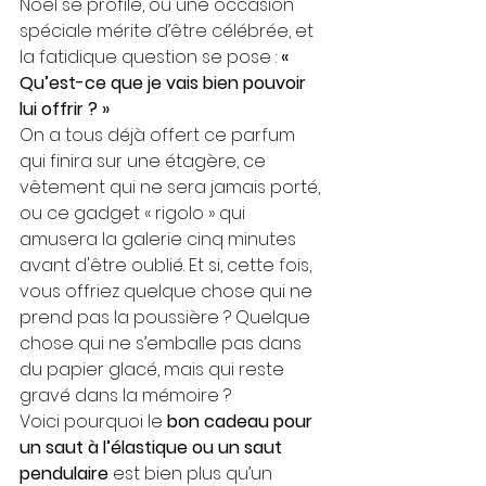
Noël se profile, ou une occasion 
spéciale mérite d’être célébrée, et 
la fatidique question se pose : 
« 
Qu’est-ce que je vais bien pouvoir 
lui offrir ? »
On a tous déjà offert ce parfum 
qui finira sur une étagère, ce 
vêtement qui ne sera jamais porté, 
ou ce gadget « rigolo » qui 
amusera la galerie cinq minutes 
avant d'être oublié. Et si, cette fois, 
vous offriez quelque chose qui ne 
prend pas la poussière ? Quelque 
chose qui ne s’emballe pas dans 
du papier glacé, mais qui reste 
gravé dans la mémoire ?
Voici pourquoi le 
bon cadeau pour 
un saut à l’élastique ou un saut 
pendulaire
 est bien plus qu’un 