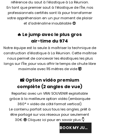
référence du saut à l'élastique à La Réunion.
En tant que premier saut à l'élastique de l'Île, nos
professionnels certifiés sont là pour transformer
votre appréhension en un pur moment de plaisir
et d'adrénaline inoubliable 😍
🔥 Le jump avec le plus gros
air-time du 974
Notre équipe est la seule à maîtriser la technique de
construction d'élastique à La Réunion.
Cette maîtrise
nous permet de concevoir les élastiques les plus
longs sur l'Île, pour vous offrir le temps de chute libre
maximale avec 115 mètres de vide 🤯
📸 Option vidéo premium
complète (2 angles de vue)
Repartez avec un VRAI SOUVENIR exploitable
grâce à la meilleure option vidéo (embarquée
360° + vidéo de côté format vertical).
Le contenu parfait sous tous les angles, prêt à
être partagé sur vos réseaux pour seulement
30€ 😎 Cliquez ici pour en savoir plus 👇
BOOK MY JUMP