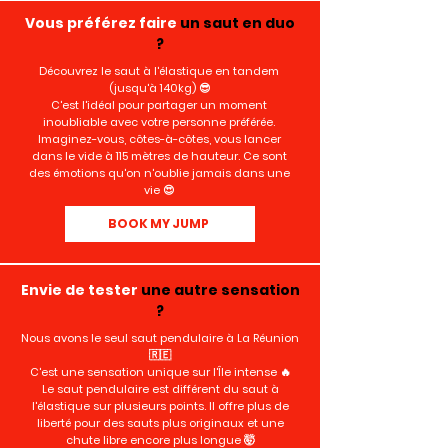
Vous préférez faire
un saut en duo
?
Découvrez le saut à l'élastique en tandem
(jusqu'à 140kg) 😎
C'est l'idéal pour partager un moment
inoubliable avec votre personne préférée.
Imaginez-vous, côtes-à-côtes, vous lancer
dans le vide à 115 mètres de hauteur. Ce sont
des émotions qu'on n'oublie jamais dans une
vie 😍
BOOK MY JUMP
Envie de tester
une autre sensation
?
Nous avons le seul saut pendulaire à La Réunion
🇷🇪
C'est une sensation unique sur l'Île intense 🔥
Le saut pendulaire est différent du saut à
l'élastique sur plusieurs points. Il offre plus de
liberté pour des sauts plus originaux et une
chute libre encore plus longue 🤯