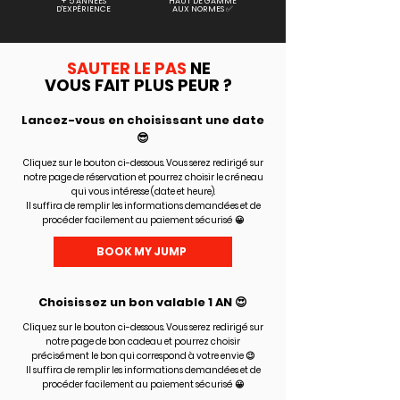
+ 5 ANNÉES
HAUT DE GAMME
D'EXPÉRIENCE
AUX NORMES ✅
SAUTER LE PAS
NE
VOUS FAIT PLUS PEUR ?
Lancez-vous en choisissant une date
😎
Cliquez sur le bouton ci-dessous. Vous serez redirigé sur
notre page de réservation et pourrez choisir le créneau
qui vous intéresse (date et heure).
Il suffira de remplir les informations demandées et de
procéder facilement au paiement sécurisé 😀
BOOK MY JUMP
Choisissez un bon valable 1 AN 😍
Cliquez sur le bouton ci-dessous. Vous serez redirigé sur
notre page de bon cadeau et pourrez choisir
précisément le bon qui correspond à votre envie 😉
Il suffira de remplir les informations demandées et de
procéder facilement au paiement sécurisé 😀