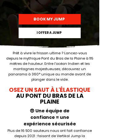
BOOK MY JUMP
I OFFER A JUMP
Prêt à vivre le frisson ultime ? Lancez-vous
depuis le mythique Pont du Bras de la Plaine à 115
mètres de hauteur. Entre l'océan Indien et les
montagnes majestueuses, découvrez un
panorama à 360° unique au monde avant de
plonger dans le vide.
OSEZ UN SAUT À L'ÉLASTIQUE
AU PONT DU BRAS DE LA
PLAINE
😎 Une équipe de
confiance = une
expérience sécurisée
Plus de 16 500 sauteurs nous ont fait confiance
depuis 2021 : faisant de Vertikal Jump la