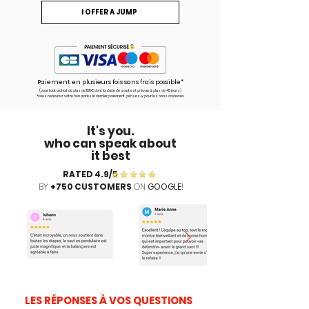
I OFFER A JUMP
Paiement en plusieurs fois sans frais possible*
(pour tout achat de plus de 100€ dont la date de saut est prévue à plus de 45 jours)
*vous recevrez votre bon après le dernier paiement, pensez-y pour les bons cadeaux
It's you.
who can speak about
it best
RATED 4.9/5
BY
+750 CUSTOMERS
ON
GOOGLE
!
LES RÉPONSES À VOS QUESTIONS