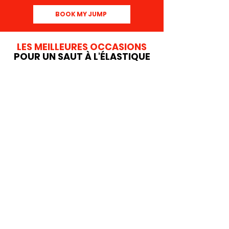
BOOK MY JUMP
LES MEILLEURES OCCASIONS
POUR UN SAUT À L'ÉLASTIQUE
EVG/EVJF 💍
Marquez le coup pour son enterrement de vie
de garçon/jeune fille avec un saut élastique
🫶
Le mariage, c'est aussi le grand saut. Alors
quoi de mieux pour s'y préparer, que de
sauter à 115 mètres de hauteur pour être
sûr(e) d'être prêt(e) pour le mariage ? 😍
Anniversaire 🎂
Un saut à l'élastique, c'est le cadeau original
pour un anniversaire et c'est parfait 😃
Sauter à l'élastique, c'est un vrai
dépassement et ça marque souvent une
nouvelle étape dans une vie. Il n'y a rien de