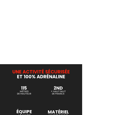
plus exceptionnel pour commencer une
nouvelle année 🔥
Se dépasser 💪
Le saut élastique est considéré comme
l'activité qui procure le plus d'adrénaline 🤯
C'est l'occasion idéale pour tourner une
page, marquer le début d'une nouvelle vie ou
juste se faire plaisir ! Les effets sont si forts
que le saut a presque un effet thérapeutique
😎
UNE ACTIVITÉ SÉCURISÉE
ET 100% ADRÉNALINE
115
2ND
MÈTRES
+ HAUT SAUT
DE HAUTEUR
DE FRANCE
ÉQUIPE
MATÉRIEL